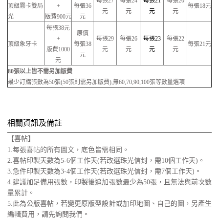
每張27
每張24
每張21
每張20
頂級霧卡雙局
+
每張36
每張18元
元
元
元
元
光
版費900元
元
每張38元
原價
+
每張29
每張26
每張23
每張22
頂級象牙卡
每張38
每張21元
版費1000
元
元
元
元
元
元
80張以上皆不需另加版費
最少訂購張數為50張(50張則需另加版費),無60,70,90,100張等數量選項
相關資訊及備註
【喜帖】
1.
每張喜帖的所有圖文，底色皆需相同。
2.
喜帖印製天數為5-6個工作天(若改選珠光信封，需10個工作天)。
3.
急件印製天數為3-4個工作天(若改選珠光信封，需7個工作天)。
4.
建議加足備用張數，印製後追加張數最少為50張，且無法與前次數
量累計。
5.
此為公版喜帖，若變更原版型設計或加印地圖、自己的圖，另產生
編輯費用，請先詢問我們。