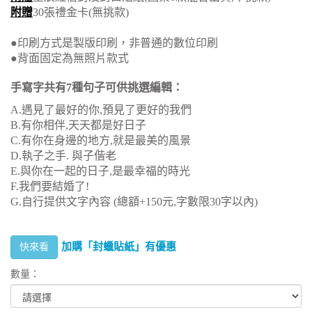
附贈
30
張禮金卡
(
無挑款)
●
印刷方式是製版印刷，非普通的數位印刷
●
背面固定為無照片款式
手寫字共有7種句子可供挑選編輯：
A.遇見了最好的你,預見了更好的我們
B.有你相伴,天天都是好日子
C.有你在身邊的地方,就是最美的風景
D.執子之手. 與子偕老
E.與你在一起的日子,是最幸福的時光
F.我們要結婚了!
G.自行提供文字內容 (總額+150元,字數限30字以內)
加購「封蠟貼紙」有優惠
快來看
數量：