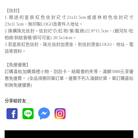
【信封】
1.贈送的星辰紅色信封尺寸21x11.5cm或道林粉色信封尺寸
23x11.5cm，無印製LOGO及寄件人地址。
2.換購珠光信封。信封尺寸(紅/粉/紫/藍綠)22.8*11.5cm、(銀河灰/松
柏綠/斜紋香檳/銅可可金) 20.5x14cm。
3.若星辰紅色信封、珠光信封加燙金，則信封燙金LOGO、地址、電
話等資料。
【免運優惠】
訂購喜帖加購婚禮小物、刮刮卡、結婚書約夾等，滿額5000元享優
惠免運費。 (全品項需同筆訂單，運費不列入滿額計算，單訂購喜帖
則無免運優惠)
分享給好友