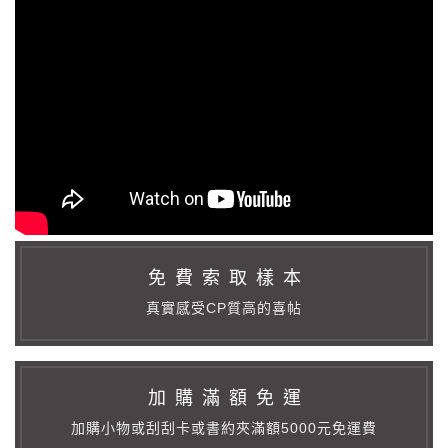
免 費 索 取 樣 本
真實感受CP質高的喜帖
加 購 滿 額 免 運
加購小物或刮刮卡或書約夾滿額5000元免運費