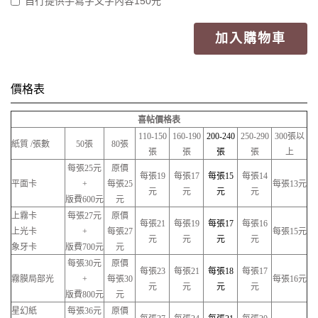
自行提供手寫字文字內容150元
加入購物車
價格表
喜帖價格表
110-150
160-190
200-240
250-290
300張以
紙質 /張數
50張
80張
張
張
張
張
上
每張25元
原價
每張19
每張17
每張15
每張14
平面卡
+
每張25
每張13元
元
元
元
元
版費600元
元
上霧卡
每張27元
原價
每張21
每張19
每張17
每張16
上光卡
+
每張27
每張15元
元
元
元
元
象牙卡
版費700元
元
每張30元
原價
每張23
每張21
每張18
每張17
霧膜局部光
+
每張30
每張16元
元
元
元
元
版費800元
元
星幻紙
每張36元
原價