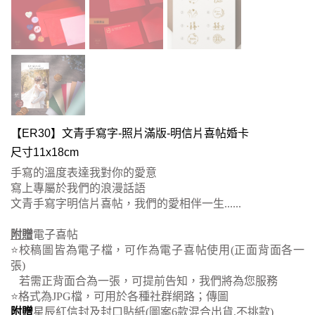
【ER30】文青手寫字-照片滿版-明信片喜帖婚卡
尺寸11x18cm
手寫的溫度表達我對你的愛意
寫上專屬於我們的浪漫話語
文青手寫字明信片喜帖，我們的愛相伴一生......
附贈
電子喜帖
⭐校稿圖皆為電子檔，可作為電子喜帖使用(正面背面各一
張)
若需正背面合為一張，可提前告知，我們將為您服務
⭐格式為JPG檔，可用於各種社群網路；傳圖
附贈
星辰紅信封及封口貼紙
(
圖案6款混合出貨,不挑款)