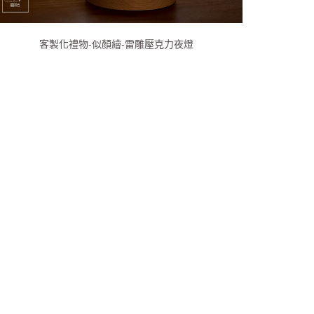
客製化禮物-似顏繪-雷雕壓克力夜燈