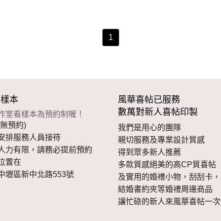
1
看樣本
風華喜帖已服務
數萬對新人喜帖印製
作室看樣本為預約制喔！
無預約)
我們是用心的團隊
安排服務人員接待
親切服務及專業設計質感
人力有限，請務必提前預約
得到眾多新人推薦
位置在
多款質感絕美的高CP質喜帖
中壢區新中北路553號
及實用的婚禮小物，刮刮卡，
結婚書約夾等婚禮周邊商品
讓忙碌的新人來風華喜帖一次