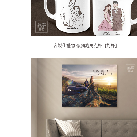
客製化禮物-似顏繪馬克杯【對杯】