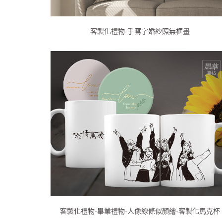
客製化禮物-手寫字婚紗照無框畫
客製化禮物-畢業禮物-人像線條似顏繪-客製化馬克杯