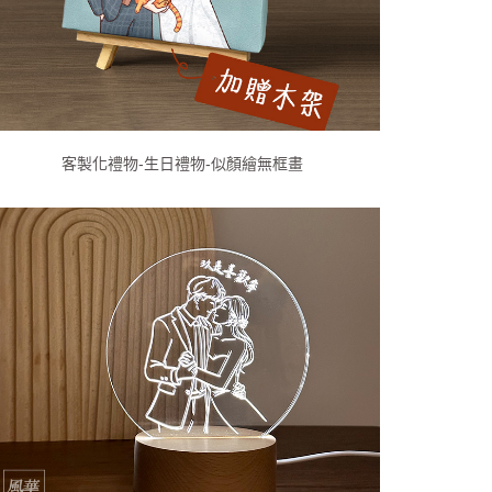
客製化禮物-生日禮物-似顏繪無框畫