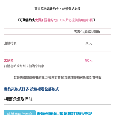
高質感結婚書約夾，
結婚登記必備
《
訂購書約夾
免費加送
書約
2張+1張(貼心提供備用)
共3張
》
客製化(編號B開頭)
直購特價
890元
加購價
790元
訂購喜帖或刮刮卡加購享特惠
若是先購買結婚書約夾,之後來訂喜帖,加購價差額可折扣到喜帖喔
書約夾款式好多.按這裡看全部款式
相關資訊及備註
看範例圖解~輕鬆辦好結婚登記
結婚書約怎麼寫