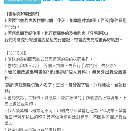
【書約夾印製流程】
1.客製化書約夾製作需12個工作天，加購急件為8個工作天(急件費用
300元)。
2.若您急需登記使用，也可選擇書約及書約夾『分開寄送』
我們將會先行寄送書約給您先行登記，待書約夾完成後再寄給您。
【商品說明】
1.贈送的書約圖案款式與您選購的書約夾同系列。
2.書約無印新人名字...等個人資訊，需自行手寫資料上去及簽名。
3.若加價改選編輯書約2張(編排好個人資料)
，無另外出貨公版書
約。
(
請於備註欄提供新人名字、生日、身分證字號、戶籍地址、登記日
期)
4.書約夾為手工製作，質感佳，些許細微的手作痕跡為正常現象，不
因此退貨或重印。
5.個人螢幕顯示器設定不同，印刷成品與螢幕色差為正常現象，螢幕
及自行列印輸出的印刷品不做為顏色比對標準，不因色差而退貨或
重印。
6.若需同性書約請填寫於備註欄。