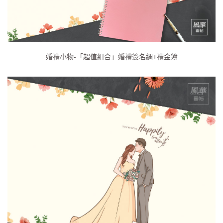
婚禮小物-「超值組合」婚禮簽名綢+禮金簿