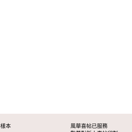
看樣本
風華喜帖已服務