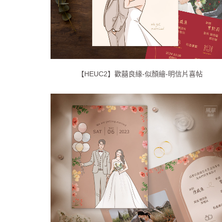
【HEUC2】歡囍良緣-似顏繪-明信片喜帖