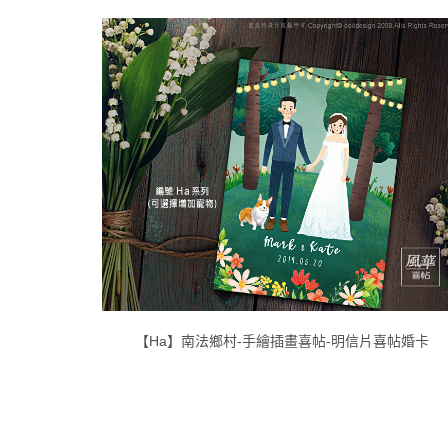
【Ha】南法鄉村-手繪插畫喜帖-明信片喜帖婚卡