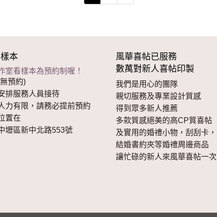
看樣本
風華喜帖已服務
數萬對新人喜帖印製
作室看樣本為預約制喔！
無預約)
我們是用心的團隊
安排服務人員接待
親切服務及專業設計質感
人力有限，請務必提前預約
得到眾多新人推薦
位置在
多款質感絕美的高CP質喜帖
中壢區新中北路553號
及實用的婚禮小物，刮刮卡，
結婚書約夾等婚禮周邊商品
讓忙碌的新人來風華喜帖一次