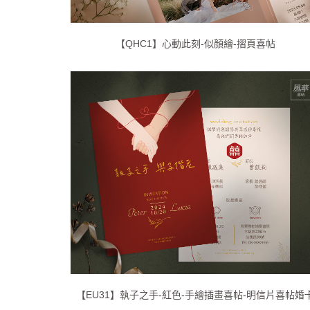
【QHC1】心動此刻-似顏繪-摺頁喜帖
【EU31】執子之手-紅色-手繪插畫喜帖-明信片喜帖婚