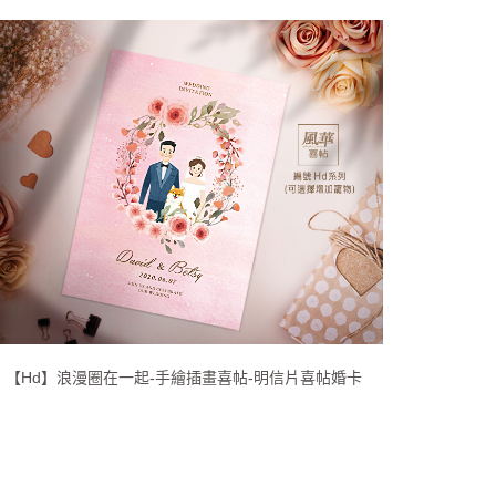
【Hd】浪漫圈在一起-手繪插畫喜帖-明信片喜帖婚卡