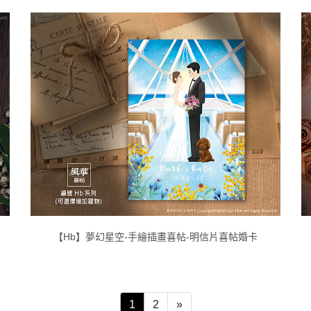
【Hb】夢幻星空-手繪插畫喜帖-明信片喜帖婚卡
1
2
»