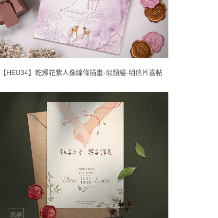
【HEU34】乾燥花紫人像線條插畫-似顏繪-明信片喜帖