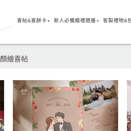
喜帖&喜餅卡
新人必備婚禮週邊
客製禮物&
顏繪喜帖