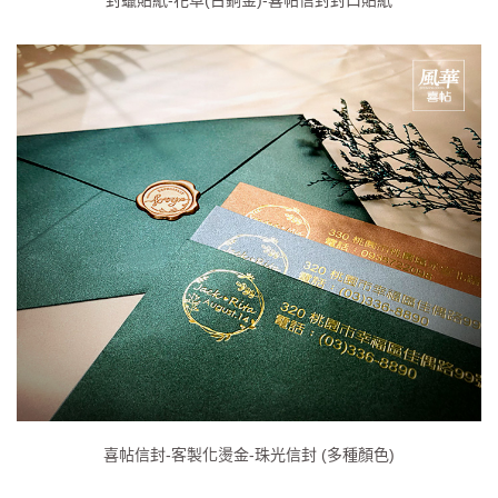
喜帖信封-客製化燙金-珠光信封 (多種顏色)