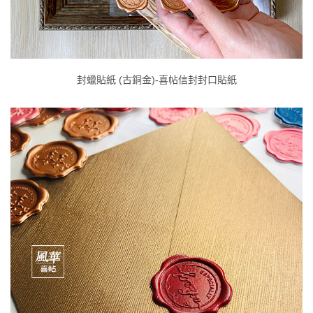
封蠟貼紙 (古銅金)-喜帖信封封口貼紙